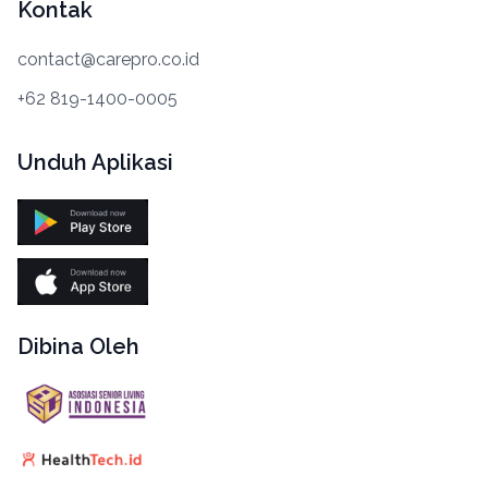
Kontak
contact@carepro.co.id
+62 819-1400-0005
Unduh Aplikasi
Dibina Oleh