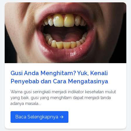
Gusi Anda Menghitam? Yuk, Kenali
Penyebab dan Cara Mengatasinya
Warna gusi seringkali menjadi indikator kesehatan mulut
yang baik. gusi yang menghitam dapat menjadi tanda
adanya masala...
Baca Selengkapnya →