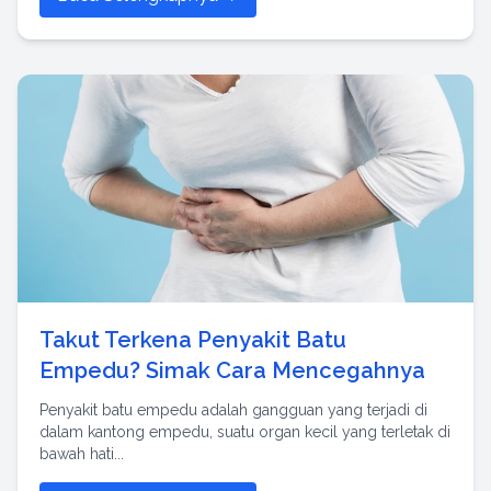
Takut Terkena Penyakit Batu
Empedu? Simak Cara Mencegahnya
Penyakit batu empedu adalah gangguan yang terjadi di
dalam kantong empedu, suatu organ kecil yang terletak di
bawah hati...