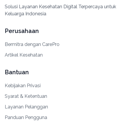
Solusi Layanan Kesehatan Digital Terpercaya untuk
Keluarga Indonesia
Perusahaan
Bermitra dengan CarePro
Artikel Kesehatan
Bantuan
Kebijakan Privasi
Syarat & Ketentuan
Layanan Pelanggan
Panduan Pengguna