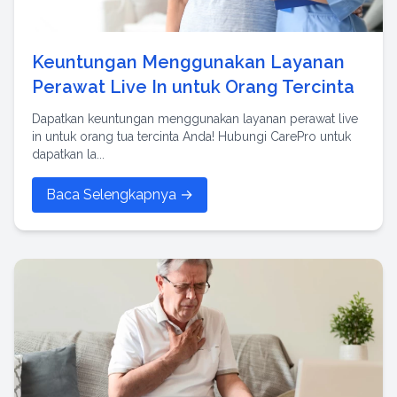
Keuntungan Menggunakan Layanan
Perawat Live In untuk Orang Tercinta
Dapatkan keuntungan menggunakan layanan perawat live
in untuk orang tua tercinta Anda! Hubungi CarePro untuk
dapatkan la...
Baca Selengkapnya →