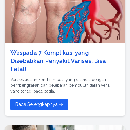
Waspada 7 Komplikasi yang
Disebabkan Penyakit Varises, Bisa
Fatal!
Varises adalah kondisi medis yang ditandai dengan
pembengkakan dan pelebaran pembuluh darah vena
yang terjadi pada bagia...
Baca Selengkapnya →