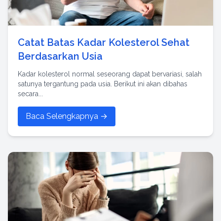
Catat Batas Kadar Kolesterol Sehat
Berdasarkan Usia
Kadar kolesterol normal seseorang dapat bervariasi, salah
satunya tergantung pada usia. Berikut ini akan dibahas
secara...
Baca Selengkapnya →