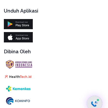
Unduh Aplikasi
Dibina Oleh