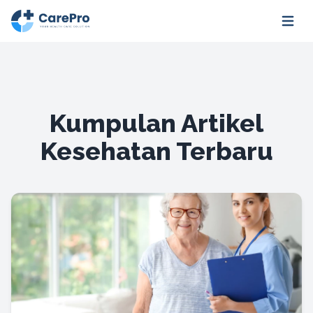
Open m
Kumpulan Artikel
Kesehatan Terbaru