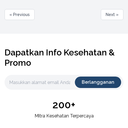
« Previous
Next »
Dapatkan Info Kesehatan &
Promo
Berlangganan
200+
Mitra Kesehatan Terpercaya