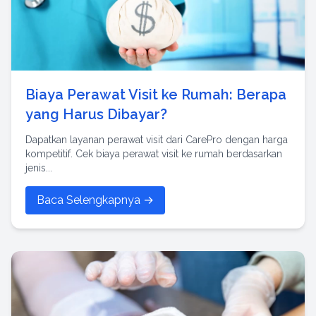
Biaya Perawat Visit ke Rumah: Berapa
yang Harus Dibayar?
Dapatkan layanan perawat visit dari CarePro dengan harga
kompetitif. Cek biaya perawat visit ke rumah berdasarkan
jenis...
Baca Selengkapnya →