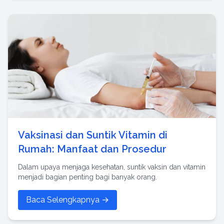
Vaksinasi dan Suntik Vitamin di
Rumah: Manfaat dan Prosedur
Dalam upaya menjaga kesehatan, suntik vaksin dan vitamin
menjadi bagian penting bagi banyak orang.
Baca Selengkapnya →