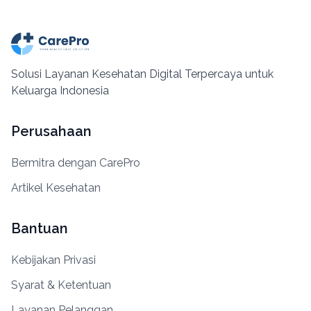
Solusi Layanan Kesehatan Digital Terpercaya untuk
Keluarga Indonesia
Perusahaan
Bermitra dengan CarePro
Artikel Kesehatan
Bantuan
Kebijakan Privasi
Syarat & Ketentuan
Layanan Pelanggan