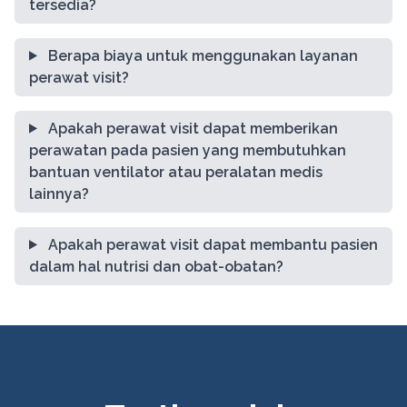
tersedia?
Berapa biaya untuk menggunakan layanan
perawat visit?
Apakah perawat visit dapat memberikan
perawatan pada pasien yang membutuhkan
bantuan ventilator atau peralatan medis
lainnya?
Apakah perawat visit dapat membantu pasien
dalam hal nutrisi dan obat-obatan?