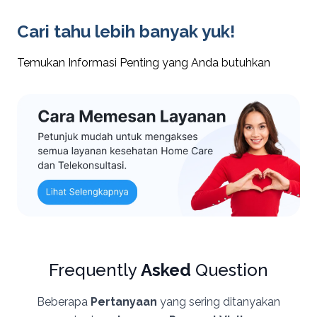
Cari tahu lebih banyak yuk!
Temukan Informasi Penting yang Anda butuhkan
Frequently
Asked
Question
Beberapa
Pertanyaan
yang sering ditanyakan