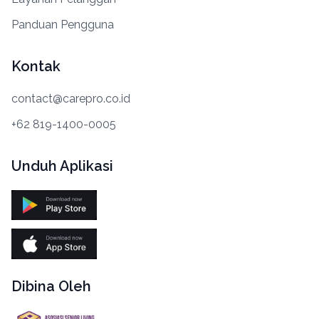
Panduan Pengguna
Kontak
contact@carepro.co.id
+62 819-1400-0005
Unduh Aplikasi
Dibina Oleh