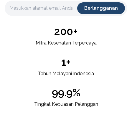
Berlangganan
200+
Mitra Kesehatan Terpercaya
1+
Tahun Melayani Indonesia
99.9%
Tingkat Kepuasan Pelanggan