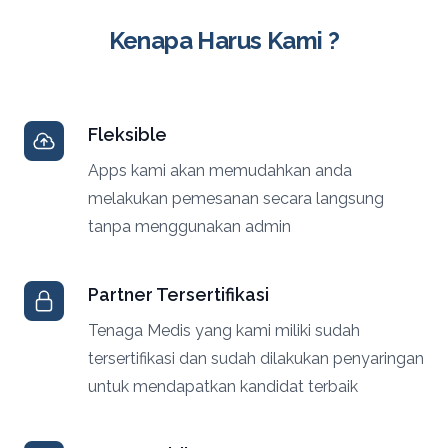
Kenapa Harus Kami ?
Fleksible
Apps kami akan memudahkan anda
melakukan pemesanan secara langsung
tanpa menggunakan admin
Partner Tersertifikasi
Tenaga Medis yang kami miliki sudah
tersertifikasi dan sudah dilakukan penyaringan
untuk mendapatkan kandidat terbaik