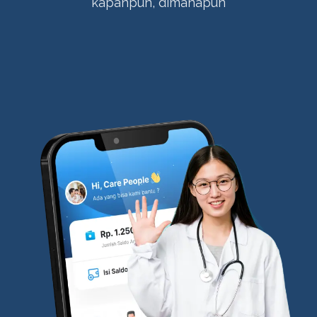
kapanpun, dimanapun