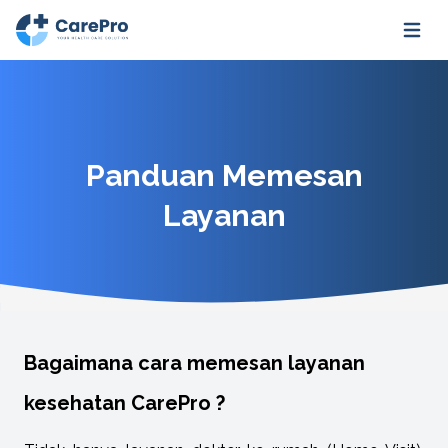
Open m
Panduan Memesan
Layanan
Bagaimana cara memesan layanan
kesehatan CarePro ?