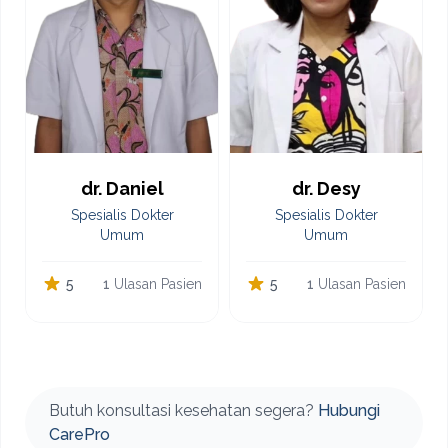
dr. Daniel
dr. Desy
Spesialis Dokter
Spesialis Dokter
Umum
Umum
5
1
Ulasan Pasien
5
1
Ulasan Pasien
Hubungi CarePro melalui WhatsApp
Butuh konsultasi kesehatan segera?
Hubungi
CarePro