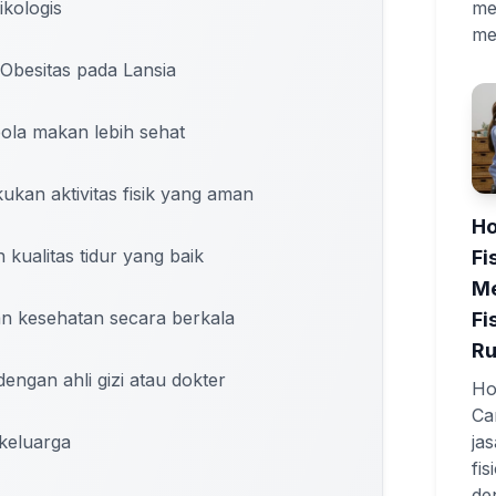
me
kologis
me
besitas pada Lansia
ola makan lebih sehat
ukan aktivitas fisik yang aman
Ho
kualitas tidur yang baik
Fi
Me
n kesehatan secara berkala
Fi
R
dengan ahli gizi atau dokter
Hom
Ca
keluarga
ja
fi
de