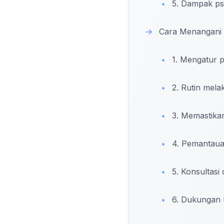
•
5. Dampak psi
→
Cara Menangani O
•
1. Mengatur p
•
2. Rutin melak
•
3. Memastikan 
•
4. Pemantaua
•
5. Konsultasi 
•
6. Dukungan 