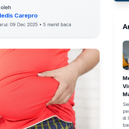
 oleh
edis Carepro
arui: 09 Dec 2025
• 5 menit baca
Ar
Me
Vi
Ma
Se
pe
di
ba