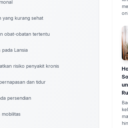
rmonal
me
onl
n yang kurang sehat
 obat-obatan tertentu
 pada Lansia
tkan risiko penyakit kronis
Ho
So
pernapasan dan tidur
un
R
da persendian
Ba
ke
mobilitas
ma
hi