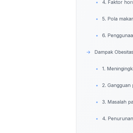
•
4. Faktor ho
•
5. Pola maka
•
6. Penggunaan
→
Dampak Obesitas
•
1. Meningingka
•
2. Gangguan 
•
3. Masalah pa
•
4. Penurunan 