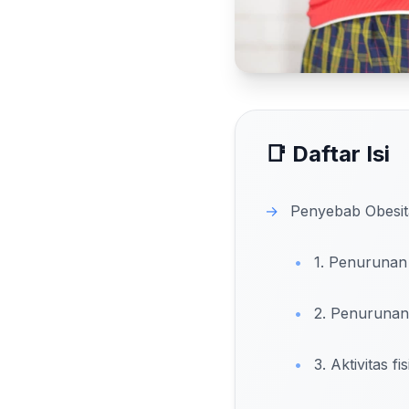
📑 Daftar Isi
→
Penyebab Obesit
•
1. Penurunan
•
2. Penurunan
•
3. Aktivitas f