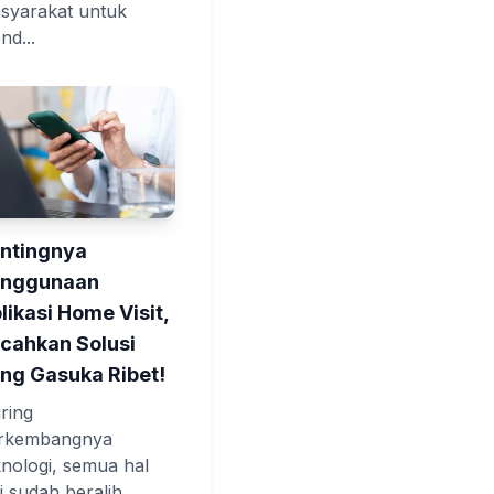
syarakat untuk
nd...
ntingnya
enggunaan
likasi Home Visit,
cahkan Solusi
ng Gasuka Ribet!
iring
rkembangnya
knologi, semua hal
ni sudah beralih