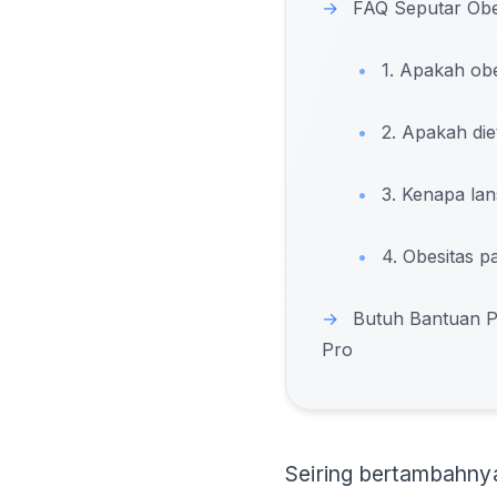
→
FAQ Seputar Obes
•
1. Apakah obe
•
2. Apakah die
•
3. Kenapa lan
•
4. Obesitas p
→
Butuh Bantuan P
Pro
Seiring bertambahny