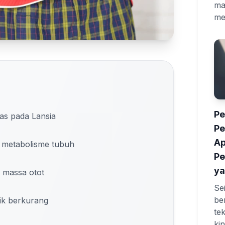
ma
me
Pe
as pada Lansia
P
Ap
 metabolisme tubuh
Pe
ya
 massa otot
Se
be
isik berkurang
te
ki