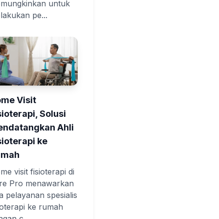
mungkinkan untuk
lakukan pe...
me Visit
sioterapi, Solusi
ndatangkan Ahli
sioterapi ke
umah
e visit fisioterapi di
re Pro menawarkan
sa pelayanan spesialis
sioterapi ke rumah
ngan c...