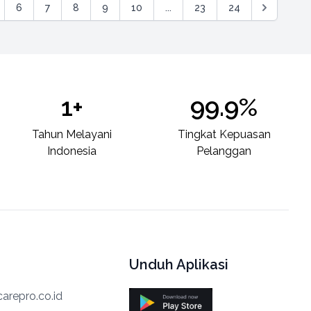
6
7
8
9
10
...
23
24
1+
99.9%
Tahun Melayani
Tingkat Kepuasan
Indonesia
Pelanggan
Unduh Aplikasi
arepro.co.id