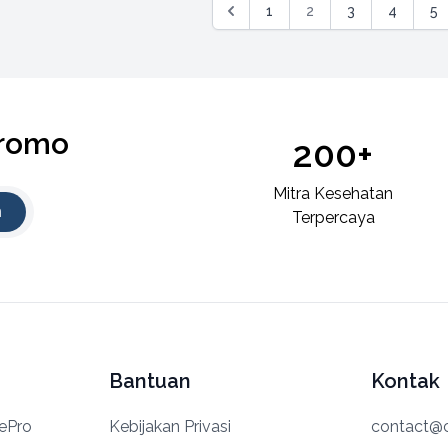
1
2
3
4
5
Promo
200+
Mitra Kesehatan
n
Terpercaya
Bantuan
Kontak
rePro
Kebijakan Privasi
contact@c