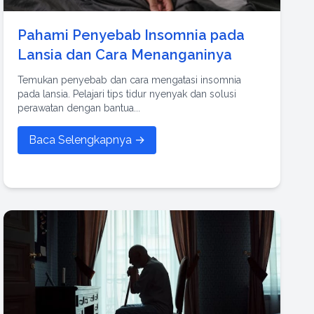
Pahami Penyebab Insomnia pada
Lansia dan Cara Menanganinya
Temukan penyebab dan cara mengatasi insomnia
pada lansia. Pelajari tips tidur nyenyak dan solusi
perawatan dengan bantua...
Baca Selengkapnya →