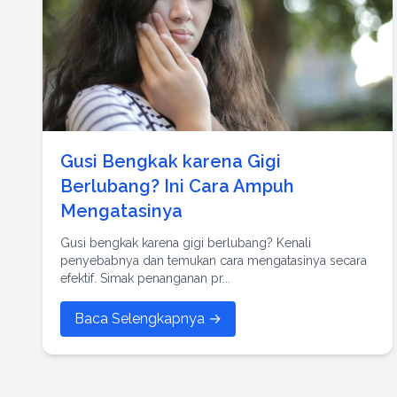
Gusi Bengkak karena Gigi
Berlubang? Ini Cara Ampuh
Mengatasinya
Gusi bengkak karena gigi berlubang? Kenali
penyebabnya dan temukan cara mengatasinya secara
efektif. Simak penanganan pr...
Baca Selengkapnya →