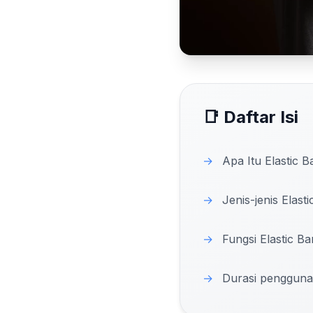
📑 Daftar Isi
→
Apa Itu Elastic 
→
Jenis-jenis Elast
→
Fungsi Elastic B
→
Durasi penggunan