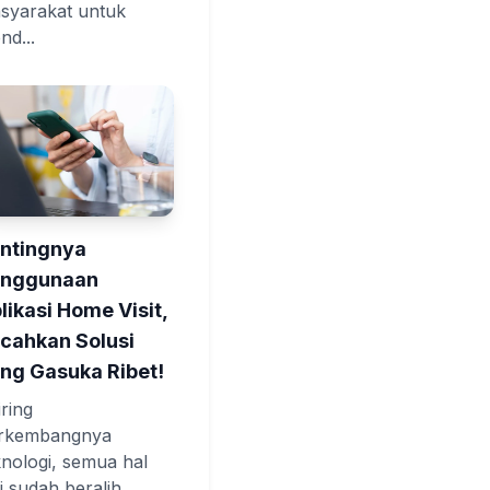
syarakat untuk
nd...
ntingnya
enggunaan
likasi Home Visit,
cahkan Solusi
ng Gasuka Ribet!
iring
rkembangnya
knologi, semua hal
ni sudah beralih