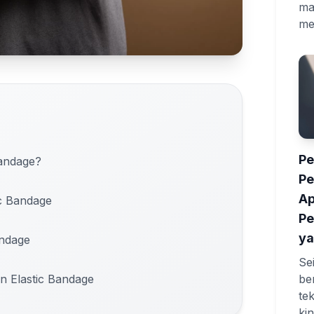
ma
me
Pe
Bandage?
P
Ap
ic Bandage
Pe
ya
andage
Se
be
 Elastic Bandage
te
ki