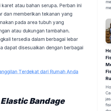
me
i karet atau bahan serupa. Perban ini
me
ar dan memberikan tekanan yang
kenakan pada area tubuh yang
ngan atau dukungan tambahan.
gkali tersedia dalam berbagai lebar
ga dapat disesuaikan dengan berbagai
Ho
Fi
Me
anggilan Terdekat dari Rumah Anda
Fi
R
Hom
Ca
s
Elastic Bandage
ja
fi
de