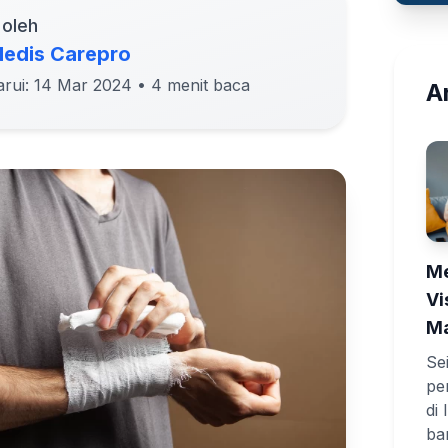
 oleh
edis Carepro
arui: 14 Mar 2024
• 4 menit baca
Ar
Me
Vi
Ma
Se
pe
di
ba