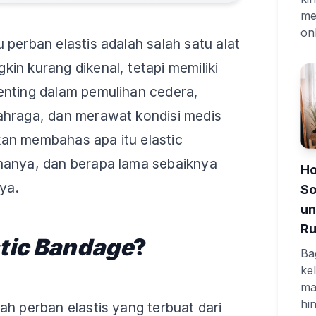
me
onl
 perban elastis adalah salah satu alat
in kurang dikenal, tetapi memiliki
enting dalam pemulihan cedera,
ahraga, dan merawat kondisi medis
 akan membahas apa itu elastic
manya, dan berapa lama sebaiknya
Ho
ya.
So
un
R
stic Bandage
?
Ba
ke
ma
hi
ah perban elastis yang terbuat dari