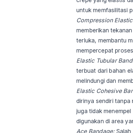
untuk memfasilitasi
Compression Elasti
memberikan tekanan y
terluka, membantu 
mempercepat prose
Elastic Tubular Ban
terbuat dari bahan el
melindungi dan memb
Elastic Cohesive Ba
dirinya sendiri tanp
juga tidak menempel 
digunakan di area yan
Ace Bandage:
Salah 