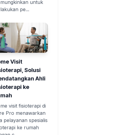
mungkinkan untuk
lakukan pe...
me Visit
sioterapi, Solusi
ndatangkan Ahli
sioterapi ke
umah
e visit fisioterapi di
re Pro menawarkan
sa pelayanan spesialis
sioterapi ke rumah
ngan c...