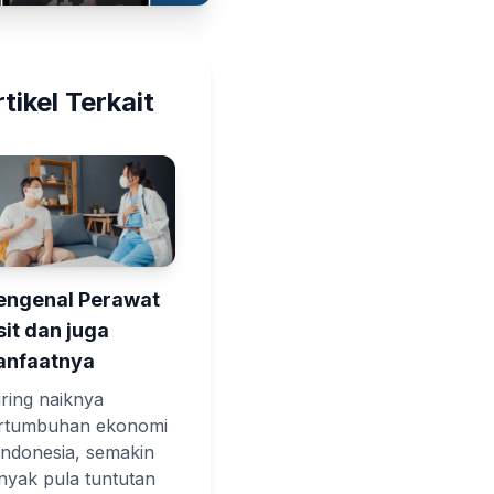
tikel Terkait
ngenal Perawat
sit dan juga
nfaatnya
iring naiknya
rtumbuhan ekonomi
 Indonesia, semakin
nyak pula tuntutan