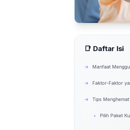
📑 Daftar Isi
→
Manfaat Menggun
→
Faktor-Faktor ya
→
Tips Menghemat B
•
Pilih Paket K