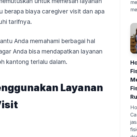
 memutuskan untuk memesan layanan
me
me
hu berapa biaya caregiver visit dan apa
hi tarifnya.
mbantu Anda memahami berbagai hal
i agar Anda bisa mendapatkan layanan
h kantong terlalu dalam.
Ho
Fi
Me
enggunakan Layanan
Fi
R
isit
Hom
Ca
ja
fi
de