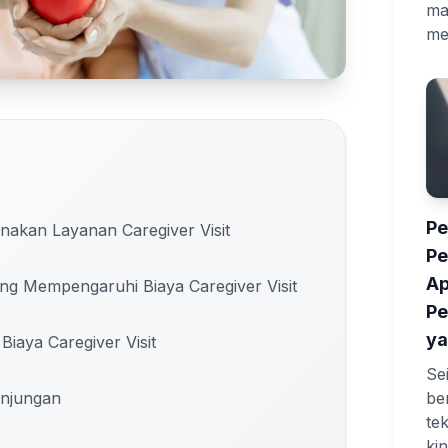
ma
me
Pe
akan Layanan Caregiver Visit
P
Ap
ng Mempengaruhi Biaya Caregiver Visit
Pe
ya
iaya Caregiver Visit
Se
be
unjungan
te
ki