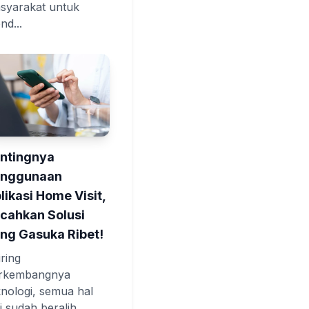
syarakat untuk
nd...
ntingnya
enggunaan
likasi Home Visit,
cahkan Solusi
ng Gasuka Ribet!
iring
rkembangnya
knologi, semua hal
ni sudah beralih