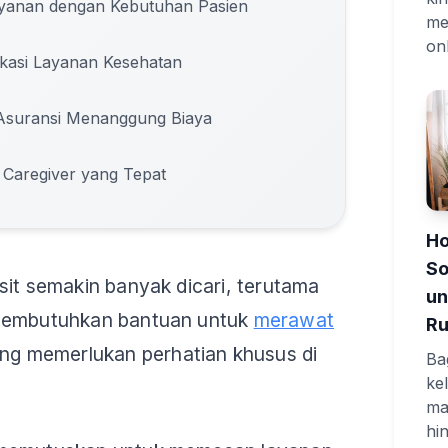
yanan dengan Kebutuhan Pasien
me
onl
kasi Layanan Kesehatan
suransi Menanggung Biaya
Caregiver yang Tepat
Ho
So
sit semakin banyak dicari, terutama
un
 membutuhkan bantuan untuk
merawat
R
ng memerlukan perhatian khusus di
Ba
ke
ma
hi