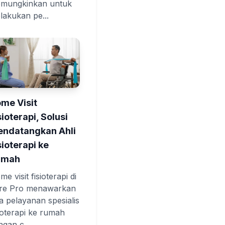
mungkinkan untuk
lakukan pe...
me Visit
sioterapi, Solusi
ndatangkan Ahli
sioterapi ke
umah
e visit fisioterapi di
re Pro menawarkan
sa pelayanan spesialis
sioterapi ke rumah
ngan c...