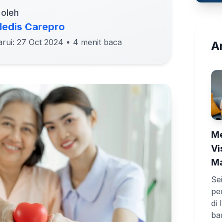
 oleh
edis Carepro
arui: 27 Oct 2024
• 4 menit baca
Ar
Me
Vi
Ma
Se
pe
di
ba