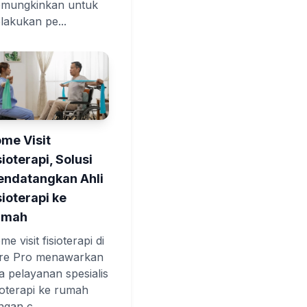
mungkinkan untuk
lakukan pe...
me Visit
sioterapi, Solusi
ndatangkan Ahli
sioterapi ke
umah
e visit fisioterapi di
re Pro menawarkan
sa pelayanan spesialis
sioterapi ke rumah
ngan c...