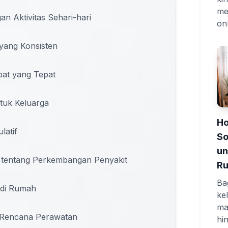
me
n Aktivitas Sehari-hari
onl
ang Konsisten
at yang Tepat
uk Keluarga
Ho
latif
So
un
tentang Perkembangan Penyakit
R
Ba
di Rumah
ke
ma
Rencana Perawatan
hi