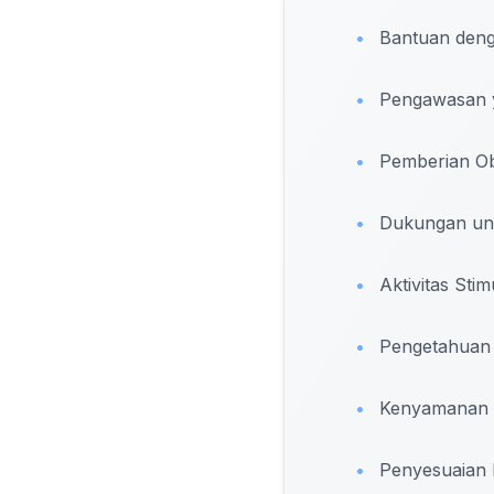
•
Bantuan denga
•
Pengawasan y
•
Pemberian Ob
•
Dukungan unt
•
Aktivitas Stimu
•
Pengetahuan 
•
Kenyamanan 
•
Penyesuaian 