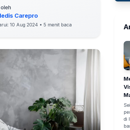
 oleh
edis Carepro
arui: 10 Aug 2024
• 5 menit baca
Ar
Me
Vi
Ma
Se
pe
di
ba