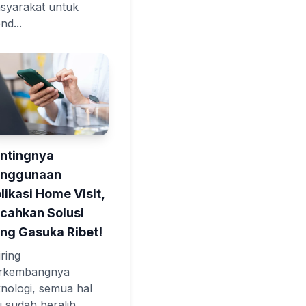
syarakat untuk
nd...
ntingnya
enggunaan
likasi Home Visit,
cahkan Solusi
ng Gasuka Ribet!
iring
rkembangnya
knologi, semua hal
ni sudah beralih