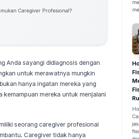
me
me
ukan Caregiver Profesional?
ng Anda sayangi didiagnosis dengan
Ho
Fi
gkan untuk merawatnya mungkin
Me
a bukan hanya ingatan mereka yang
Fi
uga kemampuan mereka untuk menjalani
R
Hom
Ca
miliki seorang caregiver profesional
ja
fi
mbantu. Caregiver tidak hanya
de