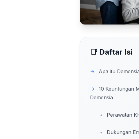
📑 Daftar Isi
→
Apa itu Demensi
→
10 Keuntungan M
Demensia
•
Perawatan Kh
•
Dukungan Em