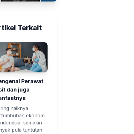
tikel Terkait
ngenal Perawat
sit dan juga
nfaatnya
iring naiknya
rtumbuhan ekonomi
 Indonesia, semakin
nyak pula tuntutan