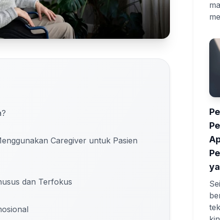
ma
me
Pe
a?
P
Ap
enggunakan Caregiver untuk Pasien
Pe
ya
usus dan Terfokus
Se
be
te
osional
ki