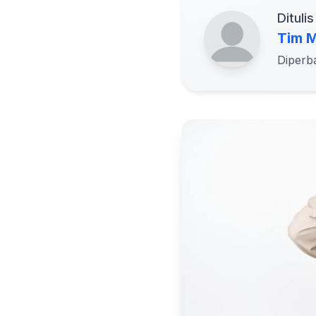
Ditulis
Tim M
Diperb