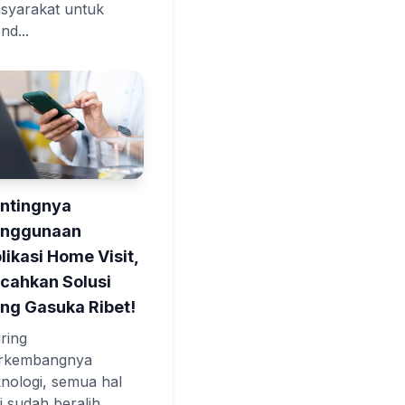
syarakat untuk
nd...
ntingnya
enggunaan
likasi Home Visit,
cahkan Solusi
ng Gasuka Ribet!
iring
rkembangnya
knologi, semua hal
ni sudah beralih