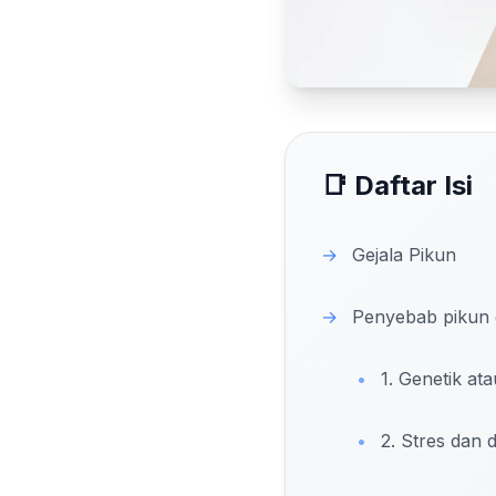
📑 Daftar Isi
→
Gejala Pikun
→
Penyebab pikun 
•
1. Genetik ata
•
2. Stres dan 