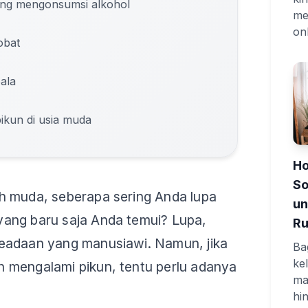
ring mengonsumsi alkohol
me
onl
obat
ala
ikun di usia muda
Ho
So
h muda, seberapa sering Anda lupa
un
ang baru saja Anda temui? Lupa,
R
eadaan yang manusiawi. Namun, jika
Ba
ke
 mengalami pikun, tentu perlu adanya
ma
hi