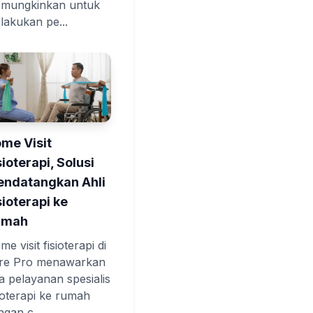
mungkinkan untuk
lakukan pe...
me Visit
sioterapi, Solusi
ndatangkan Ahli
sioterapi ke
umah
e visit fisioterapi di
re Pro menawarkan
sa pelayanan spesialis
sioterapi ke rumah
ngan c...