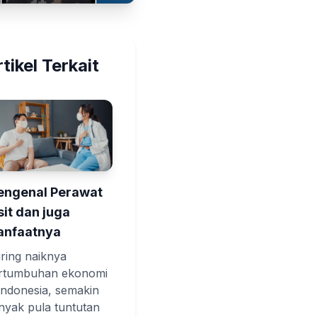
tikel Terkait
ngenal Perawat
sit dan juga
nfaatnya
iring naiknya
rtumbuhan ekonomi
 Indonesia, semakin
nyak pula tuntutan