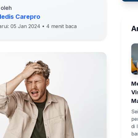
 oleh
edis Carepro
arui: 05 Jan 2024
• 4 menit baca
Ar
Me
Vi
Ma
Se
pe
di
ba