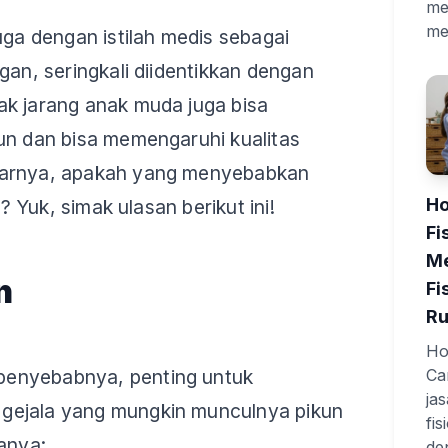
me
me
uga dengan istilah medis sebagai
gan, seringkali diidentikkan dengan
ak jarang anak muda juga bisa
un dan bisa memengaruhi kualitas
narnya, apakah yang menyebabkan
Ho
di? Yuk, simak ulasan berikut ini!
Fi
Me
n
Fi
R
Hom
enyebabnya, penting untuk
Ca
ja
gejala yang mungkin munculnya pikun
fi
ranya:
de