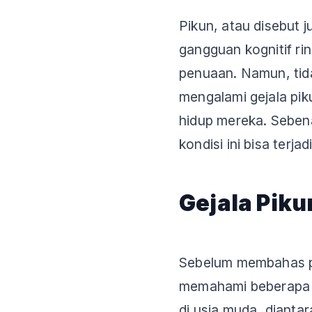
Pikun, atau disebut j
gangguan kognitif rin
penuaan. Namun, tid
mengalami gejala pik
hidup mereka. Sebe
kondisi ini bisa terja
Gejala Piku
Sebelum membahas p
memahami beberapa 
di usia muda, dianta