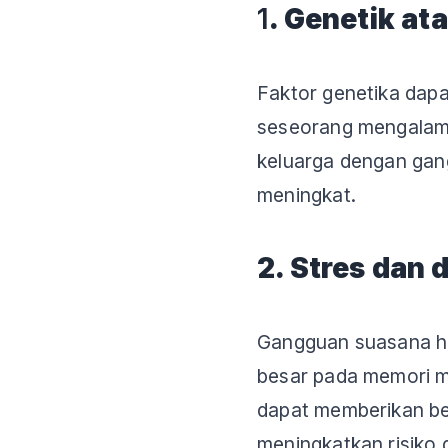
1
. Genetik at
Faktor genetika dap
seseorang mengalami 
keluarga dengan gang
meningkat.
2. Stres dan 
Gangguan suasana ha
besar pada memori ma
dapat memberikan be
meningkatkan risiko 