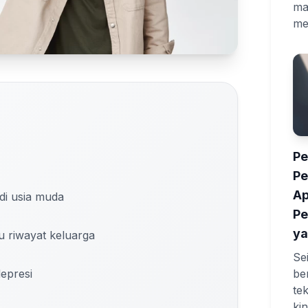
ma
me
Pe
P
Ap
di usia muda
Pe
ya
u riwayat keluarga
Se
be
depresi
te
ki