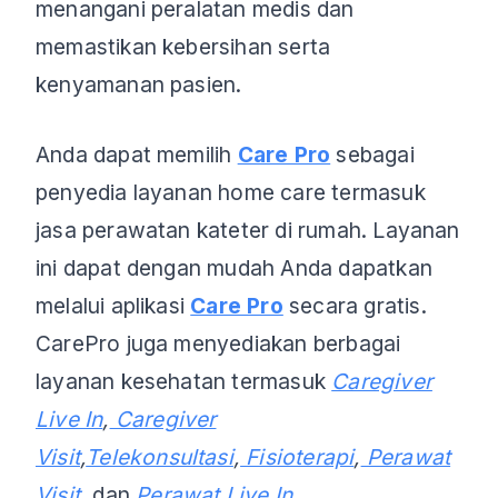
menangani peralatan medis dan
memastikan kebersihan serta
kenyamanan pasien.
Anda dapat memilih
Care Pro
sebagai
penyedia layanan home care termasuk
jasa perawatan kateter di rumah. Layanan
ini dapat dengan mudah Anda dapatkan
melalui aplikasi
Care Pro
secara gratis.
CarePro juga menyediakan berbagai
layanan kesehatan termasuk
Caregiver
Live In
,
Caregiver
Visit
,
Telekonsultasi
,
Fisioterapi
,
Perawat
Visit
,
dan
Perawat Live In
.